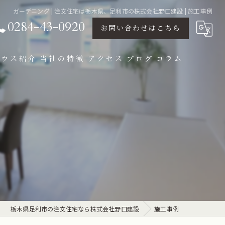
ガーデニング | 注文住宅は栃木県、足利市の株式会社野口建設 | 施工事例
0284-43-0920
お問い合わせはこちら
ハウス紹介
当社の特徴
アクセス
ブログ
コラム
設計
パッシプデザイン
デザイン住宅
新築
リノベーション
栃木県足利市の注文住宅なら株式会社野口建設
施工事例
モデルハウス