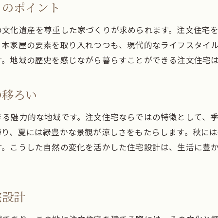
りのポイント
足利市の暮らしを豊かにする注文住宅の選び方
注文住宅が実現する足利市の快適な住まいの秘密
の文化遺産を尊重した家づくりが求められます。注文住宅
日本家屋の要素を取り入れつつも、現代的なライフスタイ
足利市の自然と共生するエコ住宅の提案
す。地域の歴史を感じながら暮らすことができる注文住宅
足利市での生活を彩る注文住宅のデザインアイデア
地域と繋がる足利市の注文住宅のコミュニティ
の移ろい
足利市で育む家族のための注文住宅プラン
宇都宮市での注文住宅が創る新しい生活空間
きる魅力的な地域です。注文住宅ならではの特徴として、
宇都宮市の未来を見据えた注文住宅の設計
誇り、夏には緑豊かな景観が涼しさをもたらします。秋に
す。こうした自然の変化を活かした住宅設計は、生活に豊
注文住宅が拓く宇都宮市の新しいライフスタイル
宇都宮市での家づくりがもたらす安心感と便利さ
都市と自然のバランスを考えた宇都宮市の住まい
宅設計
宇都宮市の特色を活かした注文住宅のインテリア
宇都宮市の公共交通に便利な注文住宅の立地