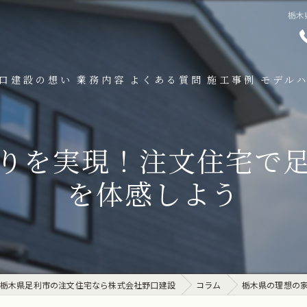
栃木
口建設の想い
業務内容
よくある質問
施工事例
モデル
りを実現！注文住宅で
を体感しよう
栃木県足利市の注文住宅なら株式会社野口建設
コラム
栃木県の理想の