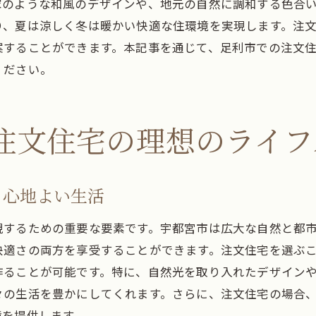
宇都宮市の自然を取り入れた注文住宅の魅力
家のような和風のデザインや、地元の自然に調和する色合
り、夏は涼しく冬は暖かい快適な住環境を実現します。注
宇都宮市での注文住宅に求められる最新トレンド
案することができます。本記事を通じて、足利市での注文
栃木県での注文住宅が叶える理想の居住空間
ください。
注文住宅で実現する栃木県ならではの居住スタイル
栃木県の気候風土に合った快適な家づくりの秘訣
注文住宅で叶える栃木県の自然と共生する暮らし
注文住宅の理想のライフ
栃木県の地域特性を反映した住宅デザイン
栃木県の都市と自然の魅力を活かした住宅選び
る心地よい生活
注文住宅が導く栃木県での新たな生活提案
足利市と宇都宮市で実現する注文住宅の可能性
現するための重要な要素です。宇都宮市は広大な自然と都
足利市と宇都宮市の特性を活かした注文住宅計画
快適さの両方を享受することができます。注文住宅を選ぶ
作ることが可能です。特に、自然光を取り入れたデザイン
注文住宅がもたらす足利市と宇都宮市の新しい暮ら
々の生活を豊かにしてくれます。さらに、注文住宅の場合
地域に根差した足利市と宇都宮市の住宅プラン
境を提供します。