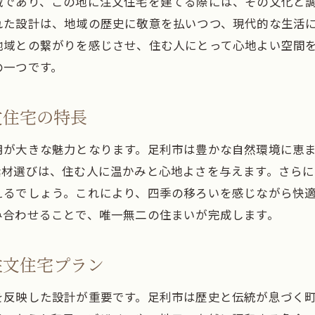
域であり、この地に注文住宅を建てる際には、その文化と
注文住宅で足利市の地域特性を活かした家づくり
れた設計は、地域の歴史に敬意を払いつつ、現代的な生活
地域との繋がりを感じさせ、住む人にとって心地よい空間
足利市の風土に合わせた注文住宅の建築アプローチ
の一つです。
地域資源を活用した足利市のエコ住宅設計
足利市の伝統を受け継ぐ注文住宅のデザイン
文住宅の特長
地域特性を最大限に活かす足利市の住宅プラン
足利市の季節風を味方にした快適な住まい
用が大きな魅力となります。足利市は豊かな自然環境に恵
足利市のコミュニティと共に育つ注文住宅
素材選びは、住む人に温かみと心地よさを与えます。さら
えるでしょう。これにより、四季の移ろいを感じながら快
宇都宮市で注文住宅を建てる理由とその魅力
み合わせることで、唯一無二の住まいが完成します。
宇都宮市での注文住宅が実現する理想の住環境
栃木県宇都宮市での注文住宅の選択肢とは
注文住宅プラン
都市生活を楽しむ宇都宮市の住宅設計のポイント
宇都宮市の新築住宅で手に入れる心地よい暮らし
を反映した設計が重要です。足利市は歴史と伝統が息づく