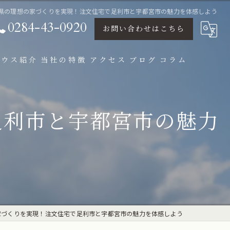
県の理想の家づくりを実現！注文住宅で足利市と宇都宮市の魅力を体感しよう
0284-43-0920
お問い合わせはこちら
ハウス紹介
当社の特徴
アクセス
ブログ
コラム
設計
足利市と宇都宮市の魅力
パッシプデザイン
デザイン住宅
新築
リノベーション
家づくりを実現！注文住宅で足利市と宇都宮市の魅力を体感しよう
モデルハウス