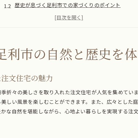
歴史が息づく足利市での家づくりのポイント
注文住宅で感じる足利市の四季の移ろい
足利市の文化遺産と調和する住宅設計
自然素材を活用した足利市の注文住宅の特長
地域の風土を反映した足利市の注文住宅プラン
足利市の自然と歴史を体
宇都宮市で叶える注文住宅の理想のライフスタイル
宇都宮市での注文住宅が実現する心地よい生活
た注文住宅の魅力
都会と自然が共存する宇都宮市の魅力的な住環境
宇都宮市の生活利便性を活かした住宅設計
四季折々の美しさを取り入れた注文住宅が人気を集めてい
ら美しい風景を楽しむことができます。また、広々とした
宇都宮市での注文住宅が提供する豊かな時間
豊かな自然を堪能しながら、心地よい暮らしを実現する注
個性を反映した宇都宮市の注文住宅デザイン
宇都宮市の地域特性に合わせた家づくりのヒント
注文住宅が提供する足利市の豊かな暮らしの魅力