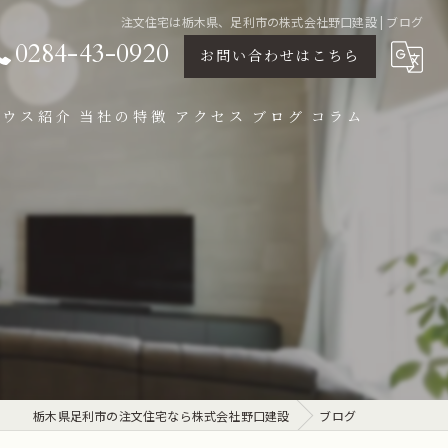
注文住宅は栃木県、足利市の株式会社野口建設 | ブログ
0284-43-0920
お問い合わせはこちら
ハウス紹介
当社の特徴
アクセス
ブログ
コラム
設計
パッシプデザイン
デザイン住宅
新築
リノベーション
栃木県足利市の注文住宅なら株式会社野口建設
ブログ
モデルハウス