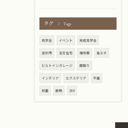
タグ
Tags
見学会
イベント
完成見学会
足利市
注文住宅
増改築
省エネ
ビルトインガレージ
間取り
インテリア
エクステリア
平屋
耐震
断熱
2X4